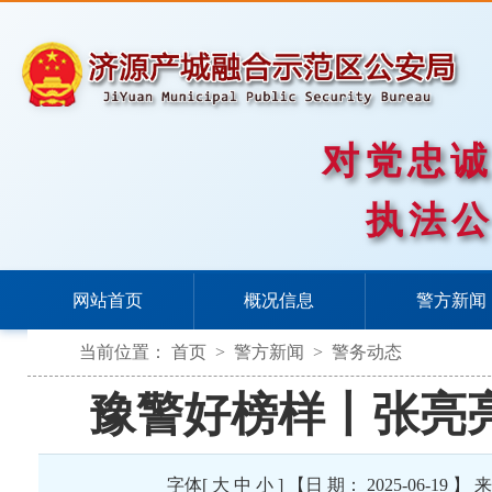
对党忠
执法
网站首页
概况信息
警方新闻
当前位置：
首页
>
警方新闻
>
警务动态
豫警好榜样丨张亮
字体[
大
中
小
] 【日 期： 2025-06-1