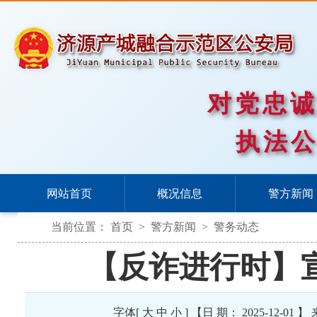
对党忠
执法
网站首页
概况信息
警方新闻
当前位置：
首页
>
警方新闻
>
警务动态
【反诈进行时】
字体[
大
中
小
] 【日 期： 2025-12-