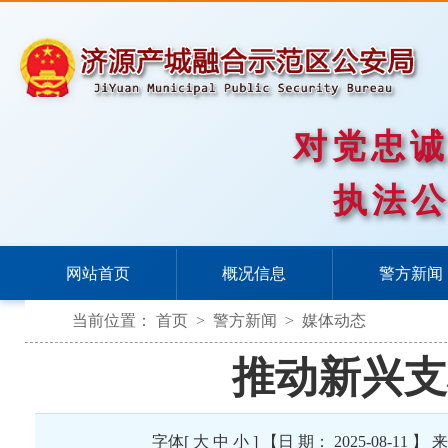
对党忠
执法
网站首页
概况信息
警方新闻
当前位置：
首页
>
警方新闻
>
媒体动态
推动新兴支
字体[
大
中
小
] 【日 期： 2025-08-1