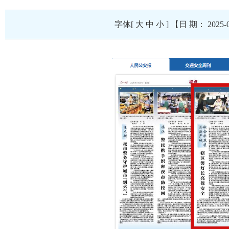
字体[
大
中
小
] 【日 期： 20