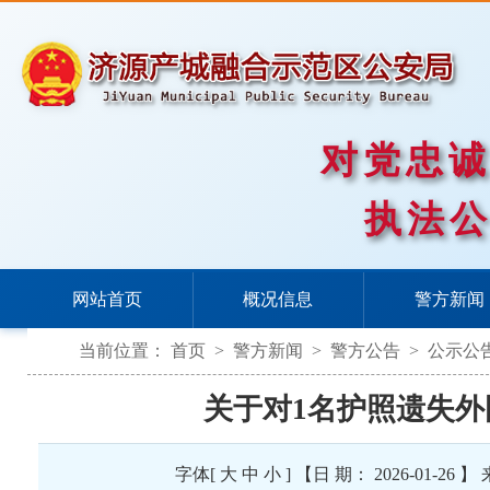
对党忠
执法
网站首页
概况信息
警方新闻
当前位置：
首页
>
警方新闻
>
警方公告
>
公示公
关于对1名护照遗失
字体[
大
中
小
] 【日 期： 2026-01-