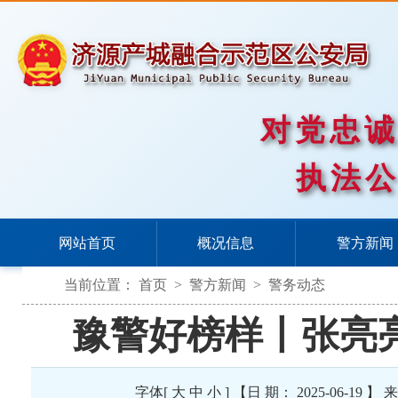
对党忠
执法
网站首页
概况信息
警方新闻
当前位置：
首页
>
警方新闻
>
警务动态
豫警好榜样丨张亮
字体[
大
中
小
] 【日 期： 2025-06-1