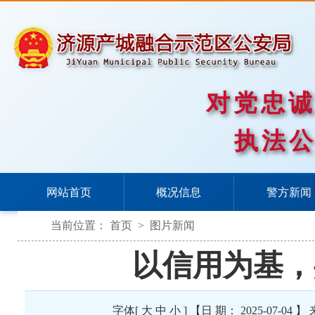
对党忠
执法
网站首页
概况信息
警方新闻
当前位置：
首页
>
图片新闻
以信用为基，
字体[
大
中
小
] 【日 期： 2025-07-