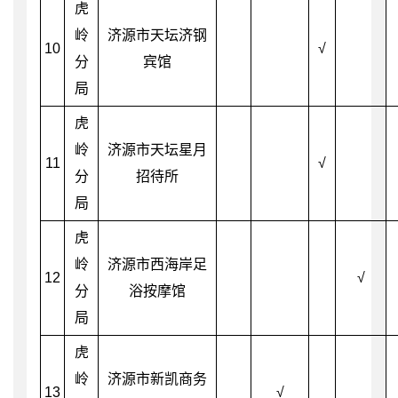
虎
岭
济源市天坛济钢
10
√
分
宾馆
局
虎
岭
济源市天坛星月
11
√
分
招待所
局
虎
岭
济源市西海岸足
12
√
分
浴按摩馆
局
虎
岭
济源市新凯商务
13
√