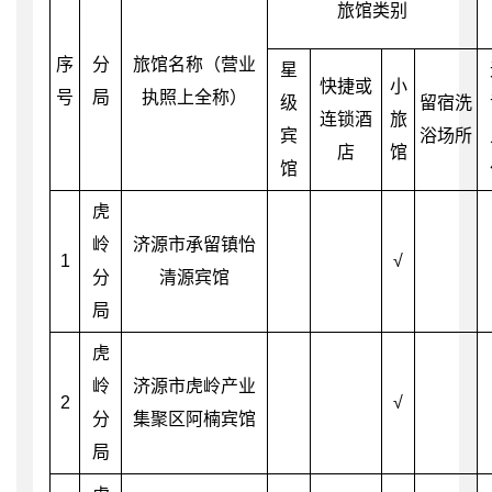
旅馆类别
序
分
旅馆名称（营业
星
快捷或
小
号
局
执照上全称）
级
留宿洗
连锁酒
旅
宾
浴场所
店
馆
馆
虎
岭
济源市承留镇怡
1
√
分
清源宾馆
局
虎
岭
济源市虎岭产业
2
√
分
集聚区阿楠宾馆
局