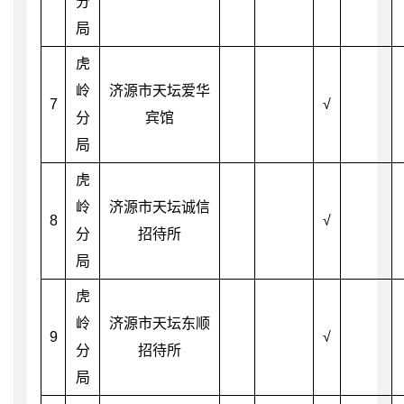
分
局
虎
岭
济源市天坛爱华
7
√
分
宾馆
局
虎
岭
济源市天坛诚信
8
√
分
招待所
局
虎
岭
济源市天坛东顺
9
√
分
招待所
局