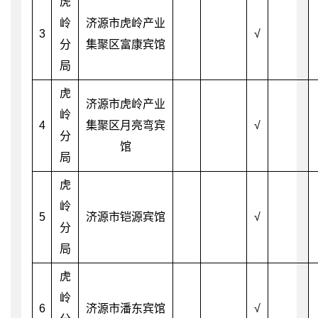
虎
岭
济源市虎岭产业
3
√
分
集聚区富康宾馆
局
虎
济源市虎岭产业
岭
4
集聚区月亮弯宾
√
分
馆
局
虎
岭
5
济源市铠源宾馆
√
分
局
虎
岭
6
济源市潘东宾馆
√