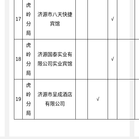
虎
岭
济源市八天快捷
17
√
分
宾馆
局
虎
岭
济源国泰实业有
18
√
分
限公司实业宾馆
局
虎
岭
济源市呈成酒店
19
√
分
有限公司
局